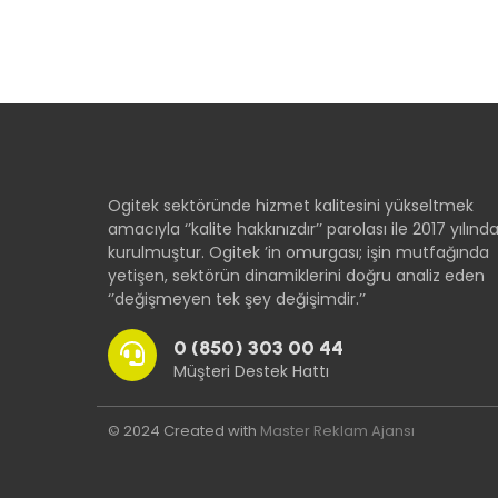
Ogitek sektöründe hizmet kalitesini yükseltmek
amacıyla ‘’kalite hakkınızdır’’ parolası ile 2017 yılınd
kurulmuştur. Ogitek ’in omurgası; işin mutfağında
yetişen, sektörün dinamiklerini doğru analiz eden
‘’değişmeyen tek şey değişimdir.’’
0 (850) 303 00 44
Müşteri Destek Hattı
© 2024 Created with
Master Reklam Ajansı