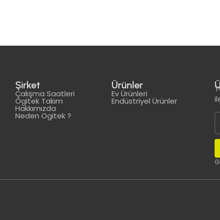
Şirket
Ürünler
Ü
T
Çalışma Saatleri
Ev Ürünleri
i
Ogitek Takım
Endüstriyel Ürünler
a
Hakkımızda
Neden Ogitek ?
G