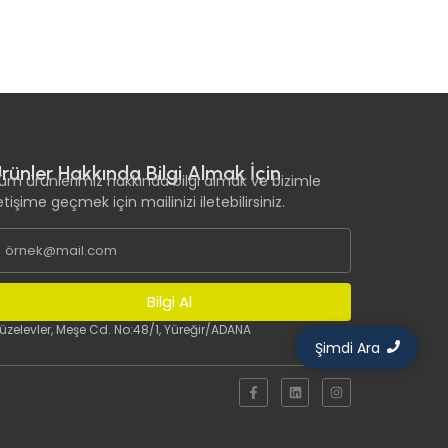
rünler Hakkında Bilgi Almak İçin
üm ürünlerimiz hakkında bilgi almak ve bizimle
letişime geçmek için mailinizi iletebilirsiniz.
Bilgi Al
üzelevler, Meşe Cd. No:48/1, Yüreğir/ADANA
Şimdi Ara