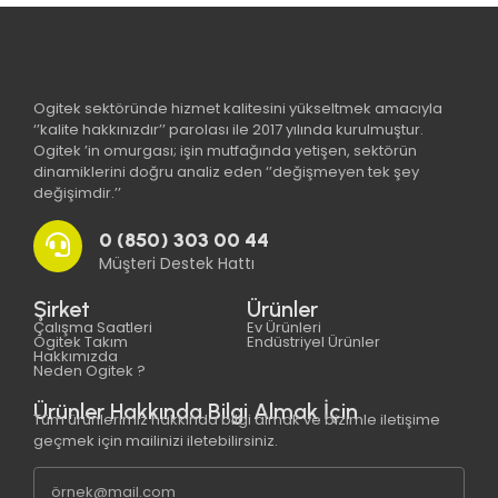
Ogitek sektöründe hizmet kalitesini yükseltmek amacıyla
‘’kalite hakkınızdır’’ parolası ile 2017 yılında kurulmuştur.
Ogitek ’in omurgası; işin mutfağında yetişen, sektörün
dinamiklerini doğru analiz eden ‘’değişmeyen tek şey
değişimdir.’’
0 (850) 303 00 44
Müşteri Destek Hattı
Şirket
Ürünler
Çalışma Saatleri
Ev Ürünleri
Ogitek Takım
Endüstriyel Ürünler
Hakkımızda
Neden Ogitek ?
Ürünler Hakkında Bilgi Almak İçin
Tüm ürünlerimiz hakkında bilgi almak ve bizimle iletişime
geçmek için mailinizi iletebilirsiniz.