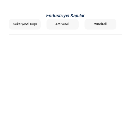
Endüstriyel Kapılar
Seksiyonel Kapı
Activeroll
Windroll
Seksiyonel Kapı
Activeroll
Windroll